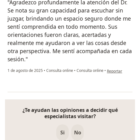
"Agradezco profundamente la atención del Dr.
Se nota su gran capacidad para escuchar sin
juzgar, brindando un espacio seguro donde me
sentí comprendida en todo momento. Sus
orientaciones fueron claras, acertadas y
realmente me ayudaron a ver las cosas desde
otra perspectiva. Me sentí acompañada en cada
sesión."
en opinión del usu
1 de agosto de 2025
•
Consulta online
•
Consulta online
•
Reportar
¿Te ayudan las opiniones a decidir qué
especialistas visitar?
Si
No