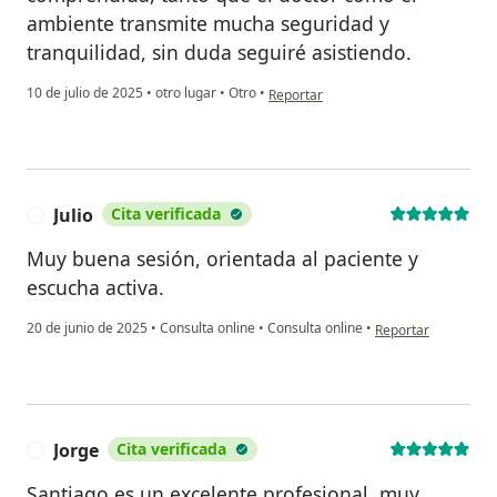
ambiente transmite mucha seguridad y
tranquilidad, sin duda seguiré asistiendo.
en opinión del usuario Y.A
10 de julio de 2025
•
otro lugar
•
Otro
•
Reportar
Julio
Cita verificada
J
Muy buena sesión, orientada al paciente y
escucha activa.
en opinión del usuar
20 de junio de 2025
•
Consulta online
•
Consulta online
•
Reportar
Jorge
Cita verificada
J
Santiago es un excelente profesional, muy