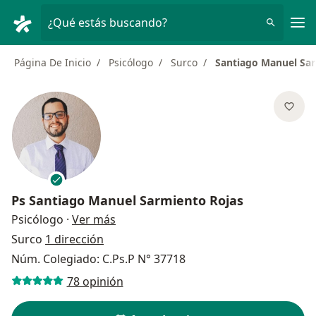
Men
¿Qué estás buscando?
Página De Inicio
Psicólogo
Surco
Santiago Manuel Sar
Ps
Santiago Manuel Sarmiento Rojas
sobre las especializaciones
Psicólogo
·
Ver más
Surco
1 dirección
Núm. Colegiado: C.Ps.P N° 37718
78 opinión