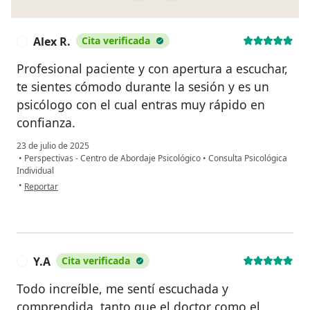
Alex R.
Cita verificada
A
Profesional paciente y con apertura a escuchar,
te sientes cómodo durante la sesión y es un
psicólogo con el cual entras muy rápido en
confianza.
23 de julio de 2025
•
Perspectivas - Centro de Abordaje Psicológico
•
Consulta Psicológica
Individual
en opinión del usuario Alex R.
•
Reportar
Y.A
Cita verificada
Y
Todo increíble, me sentí escuchada y
comprendida, tanto que el doctor como el