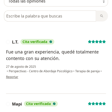
Busca en opiniones
L.T.
Cita verificada
L
Fue una gran experiencia, quedé totalmente
contento con su atención.
27 de agosto de 2025
•
Perspectivas - Centro de Abordaje Psicológico
•
Terapia de pareja
•
en opinión del usuario L.T.
Reportar
Mapi
Cita verificada
M