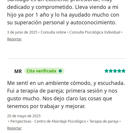
dedicado y comprometido. Lleva viendo a mi
hijo ya por 1 año y lo ha ayudado mucho con
su superación personal y autoconocimiento.
3 de junio de 2025
•
Consulta online
•
Consulta Psicológica Individual
•
en opinión del usuario Jorge
Reportar
MR
Cita verificada
M
Me sentí en un ambiente cómodo, y escuchada.
Fui a terapia de pareja; primera sesión y nos
gusto mucho. Nos dejo claro las cosas que
tenemos por trabajar y mejorar.
20 de mayo de 2025
•
Perspectivas - Centro de Abordaje Psicológico
•
Terapia de pareja
•
en opinión del usuario MR
Reportar