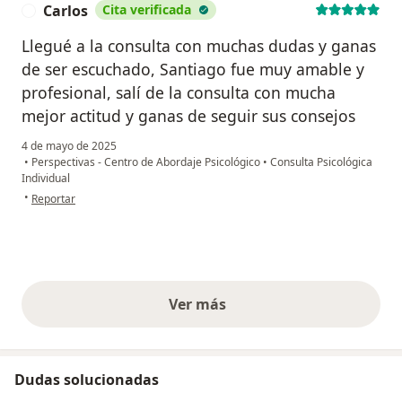
Carlos
Cita verificada
C
Llegué a la consulta con muchas dudas y ganas
de ser escuchado, Santiago fue muy amable y
profesional, salí de la consulta con mucha
mejor actitud y ganas de seguir sus consejos
4 de mayo de 2025
•
Perspectivas - Centro de Abordaje Psicológico
•
Consulta Psicológica
Individual
en opinión del usuario Carlos
•
Reportar
Ver más
opiniones anteriores
Dudas solucionadas