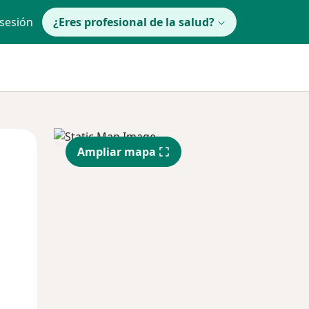
 sesión
¿Eres profesional de la salud?
Dom
lunes
Mar
Ampliar mapa
9 Ago
10 Ago
11 Ago