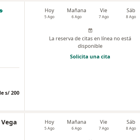
Hoy
Mañana
Vie
Sáb
5 Ago
6 Ago
7 Ago
8 Ago
La reserva de citas en línea no está
disponible
Solicita una cita
e s/ 200
a Vega
Hoy
Mañana
Vie
Sáb
5 Ago
6 Ago
7 Ago
8 Ago