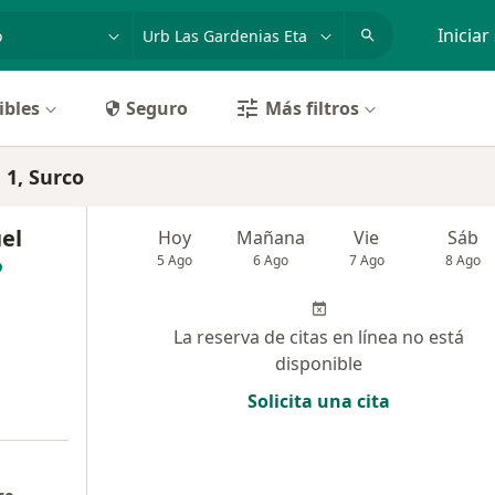
dad, enfermedad o nombre
p. ej. Lima
Iniciar
ibles
Seguro
Más filtros
 1, Surco
el
Hoy
Mañana
Vie
Sáb
5 Ago
6 Ago
7 Ago
8 Ago
La reserva de citas en línea no está
disponible
Solicita una cita