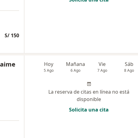
S/ 150
Laime
Hoy
Mañana
Vie
Sáb
5 Ago
6 Ago
7 Ago
8 Ago
La reserva de citas en línea no está
disponible
Solicita una cita