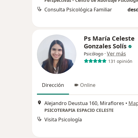
Perspectivas - Centro de Abordaje Psicológi
Consulta Psicológica Familiar
desd
Ps María Celeste
Gonzales Solís
·
Ver más
Psicólogo
131 opinión
Dirección
Online
Alejandro Deustua 160, Miraflores
•
Ma
PSICOTERAPIA ESPACIO CELESTE
Visita Psicología