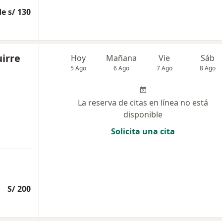
e s/ 130
uirre
Hoy
Mañana
Vie
Sáb
5 Ago
6 Ago
7 Ago
8 Ago
La reserva de citas en línea no está
disponible
Solicita una cita
S/ 200