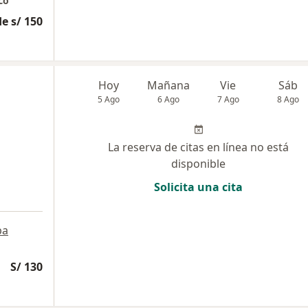
co
e s/ 150
Hoy
Mañana
Vie
Sáb
5 Ago
6 Ago
7 Ago
8 Ago
La reserva de citas en línea no está
disponible
Solicita una cita
pa
S/ 130