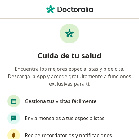
Men
Psicólogo • Urb Lima Polo Hunt, Surco, Lima
Filtros
Seguro
Mapa
Psicólogos en Urb Lima Polo Hunt, Surco
Cuida de tu salud
Encuentra los mejores especialistas y pide cita.
Descarga la App y accede gratuitamente a funciones
exclusivas para ti:
Gestiona tus visitas fácilmente
Ps Maria Gabriela Vega
Envía mensajes a tus especialistas
·
Ver más
Psicólogo
16 opinión
Recibe recordatorios y notificaciones