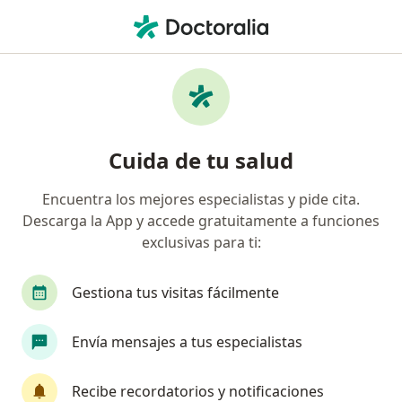
Men
Depresión • Surco, Lima
Filtros
• 1
Seguro
Mapa
Especialistas en Depresión en Surco
Cuida de tu salud
Encuentra los mejores especialistas y pide cita.
¿Qué especialidad estás buscando?
Descarga la App y accede gratuitamente a funciones
Psicólogo
Ginecólogo
Terapeuta complem
exclusivas para ti:
Gestiona tus visitas fácilmente
Envía mensajes a tus especialistas
Recibe recordatorios y notificaciones