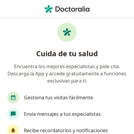
Men
Trastorno De Hiperactividad Y Déficit De Atención Tdah • Surco, Lima
Filtros
• 1
Seguro
Mapa
Especialistas en Trastorno de hiperactividad
Cuida de tu salud
y déficit de atención (TDAH) en Surco
Encuentra los mejores especialistas y pide cita.
Descarga la App y accede gratuitamente a funciones
¿Qué especialidad estás buscando?
exclusivas para ti:
Psicólogo
Psiquiatra
Neurólogo
Pedi
Gestiona tus visitas fácilmente
Envía mensajes a tus especialistas
Recibe recordatorios y notificaciones