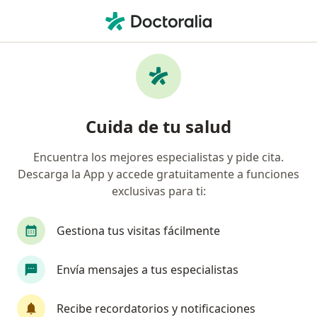
Men
Psicólogo • Barranco, Lima
Filtros
Mapa
Psicólogos en Barranco
Cuida de tu salud
Encuentra los mejores especialistas y pide cita.
Descarga la App y accede gratuitamente a funciones
exclusivas para ti:
Gestiona tus visitas fácilmente
Ps Carlos Humberto Chavez Ruiz
Envía mensajes a tus especialistas
·
Ver más
Psicólogo
18 opinión
Recibe recordatorios y notificaciones