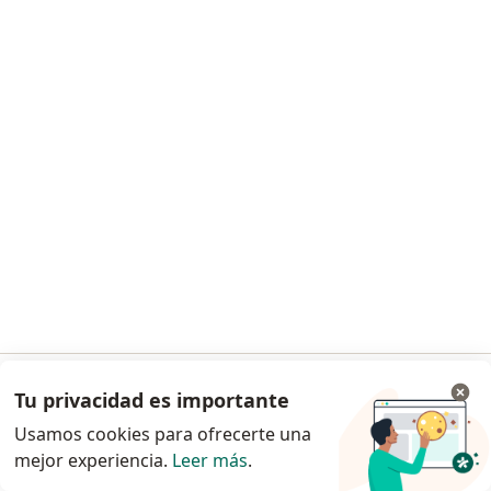
Ps Lizbeth Gomez Mayta
·
Ver más
Psicólogo
28 opinión
Consulta online
desde s/ 130
Este especialista no ofrece reserva de cita en línea en esta dirección.
Solicita una cita
Tu privacidad es importante
Ir a la app
Usamos cookies para ofrecerte una
mejor experiencia.
Leer más
.
Continuar en el navegador
Ps Maximiliano Steneri