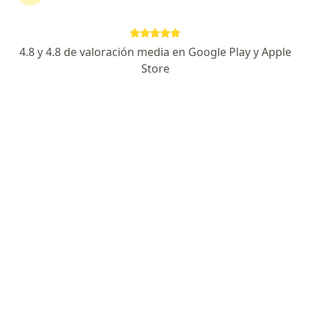
Ansiedad, depresión y regulación emocional
Psicología clínica - UPC
Espacio seguro y sin juicios
4.8 y 4.8 de valoración media en Google Play y Apple
Store
Dirección
Online
Av. Reducto 861, Lima
•
Mapa
Consulta presencial
Consulta online
S/ 150
Este especialista no ofrece reserva de cita en línea en esta dirección.
Solicita una cita