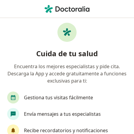
Men
Psicólogo • Chorrillos, Lima
Filtros
Seguro
Mapa
Psicólogos en Chorrillos
Cuida de tu salud
Encuentra los mejores especialistas y pide cita.
Descarga la App y accede gratuitamente a funciones
exclusivas para ti:
Gestiona tus visitas fácilmente
Ps Kasen Lee
Envía mensajes a tus especialistas
·
Ver más
Psicólogo
74 opinión
Recibe recordatorios y notificaciones