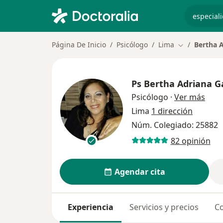
especiali
Página De Inicio
Psicólogo
Lima
Bertha A
Cambiar de c
Ps
Bertha Adriana Gá
sobr
Psicólogo
·
Ver más
Lima
1 dirección
Núm. Colegiado: 25882
82 opinión
Agendar cita
Experiencia
Servicios y precios
Co