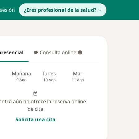
 sesión
¿Eres profesional de la salud?
presencial
Consulta online
resencial
Consulta online
Mañana
lunes
Mar
Mié
Jue
9 Ago
10 Ago
11 Ago
12 Ago
13 Ag
entro aún no ofrece la reserva online
de cita
Solicita una cita
solucionadas (61)