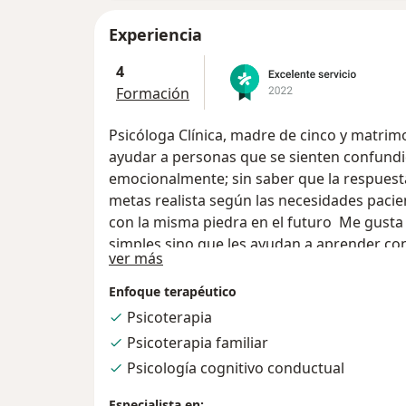
Experiencia
4
Formación
Psicóloga Clínica, madre de cinco y matrim
ayudar a personas que se sienten confund
emocionalmente; sin saber que la respuest
metas realista según las necesidades paci
con la misma piedra en el futuro Me gusta
simples sino que les ayudan a aprender co
Acerca de mí
ver más
previas, comprendiéndolas de manera tras
Enfoque terapéutico
Psicoterapia
Psicoterapia familiar
Psicología cognitivo conductual
Especialista en: