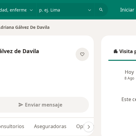
dad, enfermedad o nombre
p. ej. Lima
Iniciar
driana Gálvez De Davila
iudad
lvez de Davila
Visita 
Visita p
e las especializaciones
Hoy
8 Ago
Este c
Enviar mensaje
nsultorios
Aseguradoras
Opiniones (82)
Dudas 