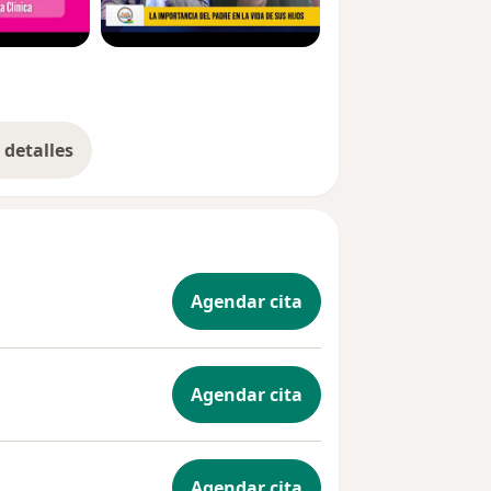
detalles
bre la experiencia
Agendar cita
Agendar cita
Agendar cita