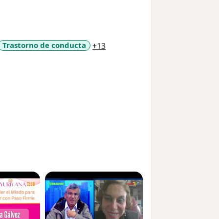
a11y_sr_more_diseases
Trastorno de conducta
+13