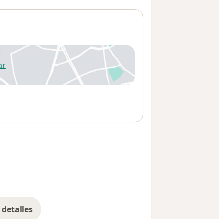
ar
 abre en una nueva pestaña
detalles
bre la dirección