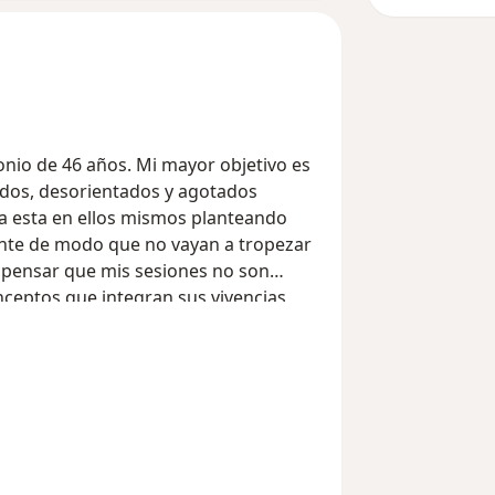
onio de 46 años. Mi mayor objetivo es
idos, desorientados y agotados
a esta en ellos mismos planteando
ente de modo que no vayan a tropezar
 pensar que mis sesiones no son
nceptos que integran sus vivencias
cendental.