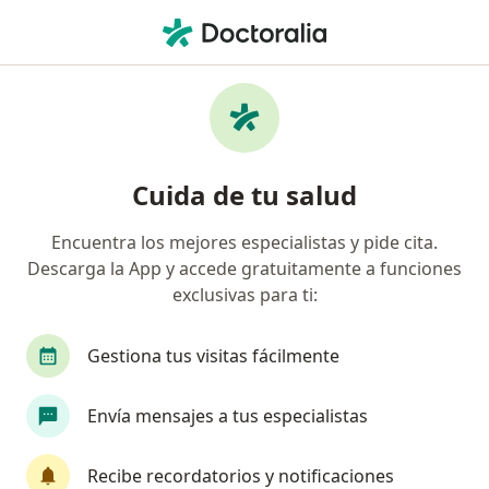
Men
Psicólogo • Lima, Lima
Filtros
Seguro
Mapa
Psicólogos en Lima
Cuida de tu salud
Encuentra los mejores especialistas y pide cita.
Descarga la App y accede gratuitamente a funciones
exclusivas para ti:
Gestiona tus visitas fácilmente
Ps Carolan Andrea Jacinto Huaytalla
Envía mensajes a tus especialistas
·
Ver más
Psicólogo
40 opinión
Recibe recordatorios y notificaciones