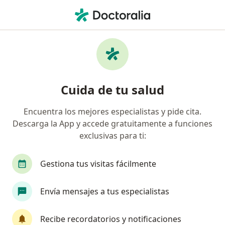
Men
¿Qué estás buscando?
Página De Inicio
Psicólogo
Miraflores
Elizabeth Dia
Cambiar de ciudad
Cuida de tu salud
Encuentra los mejores especialistas y pide cita.
Descarga la App y accede gratuitamente a funciones
exclusivas para ti:
Ps
Elizabeth Diaz
sobre las especializaciones
Psicólogo
·
Ver más
Gestiona tus visitas fácilmente
Miraflores
5 dirección
Núm. Colegiado: 19476
Envía mensajes a tus especialistas
164 opinión
Recibe recordatorios y notificaciones