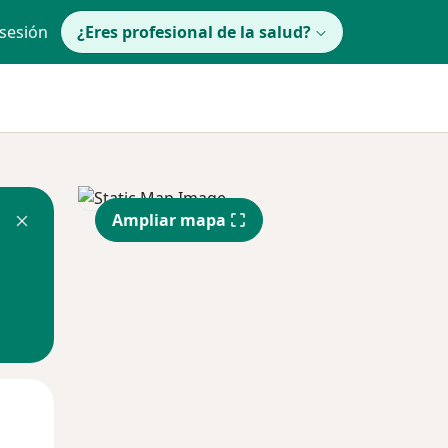
 sesión
¿Eres profesional de la salud?
Ampliar mapa
Mié
Jue
Vie
12 Ago
13 Ago
14 Ago