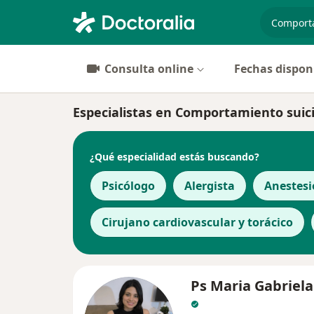
especiali
Consulta online
Fechas dispon
Especialistas en Comportamiento suic
¿Qué especialidad estás buscando?
Psicólogo
Alergista
Anestesi
Cirujano cardiovascular y torácico
Ps Maria Gabriel