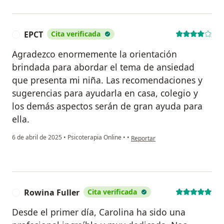
EPCT
Cita verificada
E
Agradezco enormemente la orientación
brindada para abordar el tema de ansiedad
que presenta mi niña. Las recomendaciones y
sugerencias para ayudarla en casa, colegio y
los demás aspectos serán de gran ayuda para
ella.
en opinión del usuario EPCT
6 de abril de 2025
•
Psicoterapia Online
•
•
Reportar
Rowina Fuller
Cita verificada
R
Desde el primer día, Carolina ha sido una