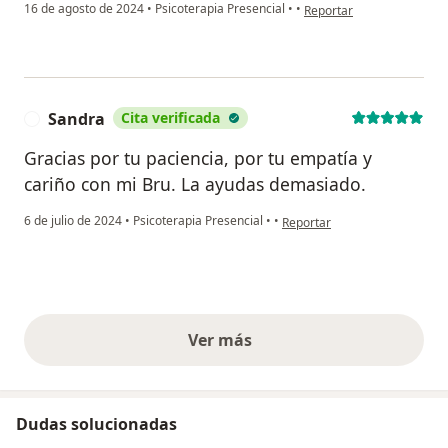
en opinión del usuario Ald
16 de agosto de 2024
•
Psicoterapia Presencial
•
•
Reportar
Sandra
Cita verificada
S
Gracias por tu paciencia, por tu empatía y
cariño con mi Bru. La ayudas demasiado.
en opinión del usuario Sandra
6 de julio de 2024
•
Psicoterapia Presencial
•
•
Reportar
Ver más
opiniones anteriores
Dudas solucionadas