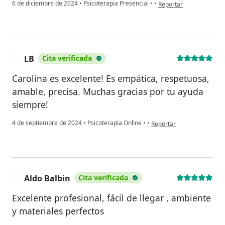
en opinión del usuario R
6 de diciembre de 2024
•
Psicoterapia Presencial
•
•
Reportar
LB
Cita verificada
L
Carolina es excelente! Es empática, respetuosa,
amable, precisa. Muchas gracias por tu ayuda
siempre!
en opinión del usuario LB
4 de septiembre de 2024
•
Psicoterapia Online
•
•
Reportar
Aldo Balbin
Cita verificada
A
Excelente profesional, fácil de llegar , ambiente
y materiales perfectos