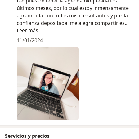
Después de tener la agenda bloqueada los
últimos meses, por lo cual estoy inmensamente
agradecida con todos mis consultantes y por la
confianza depositada, me alegra compartirles
que en esta temporada de verano 2024 se han
Leer más
aperturado algunos espacios online para
11/01/2024
orientación psicológico, orientación familiar y
psicoterapia para adultos. Los invito a revisar la
agenda virtual y revisar los horarios disponibles.
Encantada de poder trabajar con ustedes en este
nuevo año :)
Servicios y precios