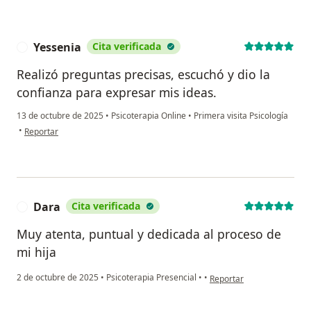
Yessenia
Cita verificada
Y
Realizó preguntas precisas, escuchó y dio la
confianza para expresar mis ideas.
13 de octubre de 2025
•
Psicoterapia Online
•
Primera visita Psicología
en opinión del usuario Yessenia
•
Reportar
Dara
Cita verificada
D
Muy atenta, puntual y dedicada al proceso de
mi hija
en opinión del usuario Da
2 de octubre de 2025
•
Psicoterapia Presencial
•
•
Reportar