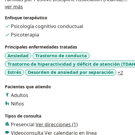
Acerca de mí
Desde el año 2020 vengo trabajando y promoviendo
ver más
en fomentar mayor conciencia emocional, por ello,
Enfoque terapéutico
creé una comunidad en instagram donde promuevo el
Psicología cognitivo conductual
cultivar semillas de educación emocional, así como
Psicoterapia
disciplina consciente desde la infancia hasta la adultez.
Principales enfermedades tratadas
Cuento con experiencia en el ámbito de la psicología
Ansiedad
Trastorno de conducta
clínica atendiendo a población infanto-juvenil, adultos
Trastorno de hiperactividad y déficit de atención (TDAH
y familias. Así como, programas de capacitación tanto
para familias como empresas, colaborando con
a11y
Estrés
Desorden de ansiedad por separación
+2
entidades relacionadas al ámbito de la salud mental.
Pacientes que atiendo
Adultos
Niños
Tipos de consulta
Presencial
Ver direcciones (1)
Videoconsulta
Ver calendario en línea