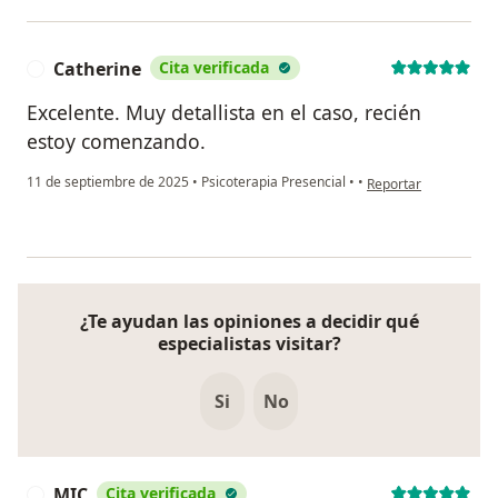
Catherine
Cita verificada
C
Excelente. Muy detallista en el caso, recién
estoy comenzando.
en opinión del usuari
11 de septiembre de 2025
•
Psicoterapia Presencial
•
•
Reportar
¿Te ayudan las opiniones a decidir qué
especialistas visitar?
Si
No
MIC
Cita verificada
M