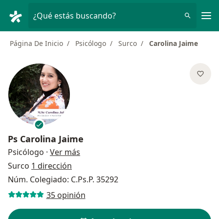
Men
¿Qué estás buscando?
Página De Inicio
Psicólogo
Surco
Carolina Jaime
Ps
Carolina Jaime
sobre las especializaciones
Psicólogo
·
Ver más
Surco
1 dirección
Núm. Colegiado: C.Ps.P. 35292
35 opinión