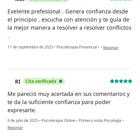
Exelente prefesional . Genera confianza desde
el principio , escucha con atención y te guía de
la mejor manera a resolver a resolver conflictos
.
en opinión del usuar
11 de septiembre de 2025
•
Psicoterapia Presencial
•
•
Reportar
RI
Cita verificada
R
Me pareció muy acertada en sus comentarios y
te da la suficiente confianza para poder
expresarte.
9 de julio de 2025
•
Psicoterapia Online
•
Primera visita Psicología
•
en opinión del usuario RI
Reportar