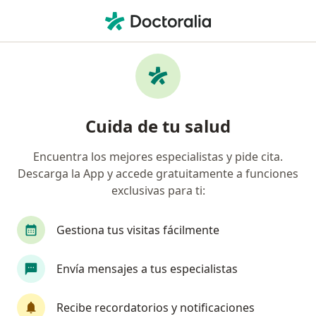
Men
Estrés • Surco, Lima
Filtros
• 1
Seguro
Mapa
Especialistas en Estrés en Surco
Cuida de tu salud
Encuentra los mejores especialistas y pide cita.
¿Qué especialidad estás buscando?
Descarga la App y accede gratuitamente a funciones
Psicólogo
Cardiólogo
Ginecólogo
Ane
exclusivas para ti:
Gestiona tus visitas fácilmente
Envía mensajes a tus especialistas
Recibe recordatorios y notificaciones