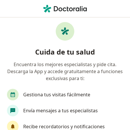
Men
Traumatólogo Y Ortopedista • Lima, Lima
Filtros
Seguro
Mapa
Traumatólogos y ortopedistas en Lima
Cuida de tu salud
Encuentra los mejores especialistas y pide cita.
Descarga la App y accede gratuitamente a funciones
exclusivas para ti:
Gestiona tus visitas fácilmente
Dr. Jenrry Pastor Mirez
Envía mensajes a tus especialistas
·
Ver más
Traumatólogo y ortopedista
Av. Guardia civil 337, San Borja
•
Mapa
Recibe recordatorios y notificaciones