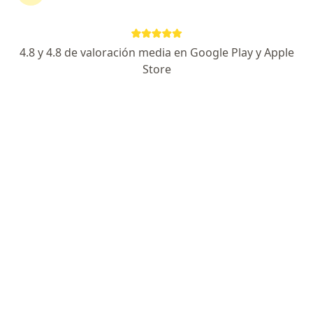
Clinica San Borja
Visita Ortopedia y Traumatología
Precio sin especificar
Este especialista no ofrece reserva de cita en línea en esta dirección.
4.8 y 4.8 de valoración media en Google Play y Apple
Store
Solicita una cita
Dr. Enrique López Contreras
Traumatólogo y ortopedista
Av. Gregorio Escobedo 650, Jesús María
•
Mapa
Clínica San Felipe