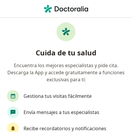
Men
Fascitis Plantar • Lima, Lima
Filtros
• 1
Seguro
Mapa
Especialistas en Fascitis plantar en Lima
Cuida de tu salud
Encuentra los mejores especialistas y pide cita.
¿Qué especialidad estás buscando?
Descarga la App y accede gratuitamente a funciones
Traumatólogo y Ortopedista
exclusivas para ti:
Fisioterapeuta
Gestiona tus visitas fácilmente
Especialista en Medicina Física y Rehabilitación
Envía mensajes a tus especialistas
Cirujano general
Cardiólogo
Recibe recordatorios y notificaciones