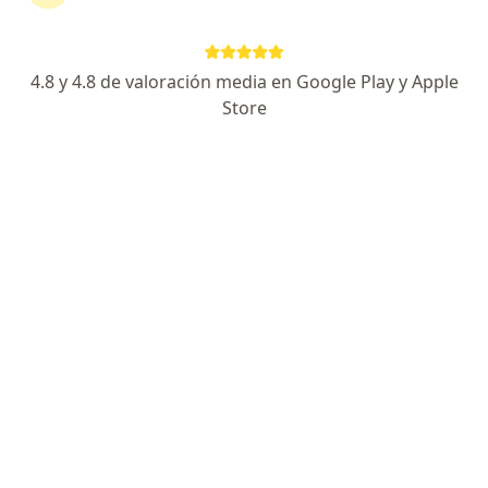
Ver más
4.8 y 4.8 de valoración media en Google Play y Apple
Store
Dr. Oscar David Perales Alanoca
Especialista en medicina física y rehabilitación
23 opinión
Dirección 1
Dirección 2
Dirección 3
Onlin
Avenida Sucre 744, Magdalena del Mar
•
Mapa
Fisiowork Therapy - Sede Magdalena