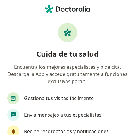
Men
Lesiones Y Enfermedades De La Rodilla • Lima, Lima
Filtros
• 1
Seguro
Mapa
Especialistas en Lesiones y enfermedades
Cuida de tu salud
de la rodilla en Lima
Encuentra los mejores especialistas y pide cita.
Descarga la App y accede gratuitamente a funciones
¿Qué especialidad estás buscando?
exclusivas para ti:
Traumatólogo y Ortopedista
Neurocirujano
Gestiona tus visitas fácilmente
Envía mensajes a tus especialistas
Recibe recordatorios y notificaciones