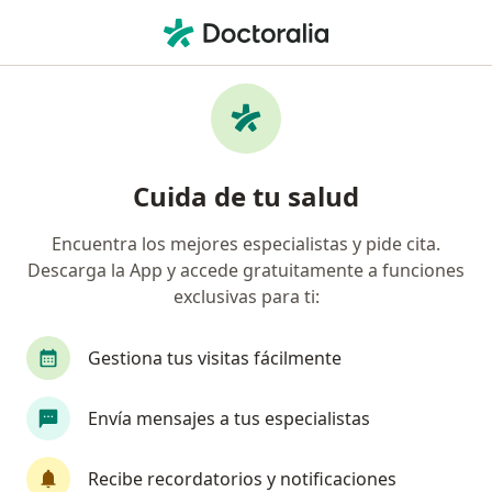
Men
Contractura Muscular • Lima, Lima
Filtros
• 1
Seguro
Mapa
Especialistas en Contractura muscular en
Cuida de tu salud
Lima
Encuentra los mejores especialistas y pide cita.
Descarga la App y accede gratuitamente a funciones
¿Qué especialidad estás buscando?
exclusivas para ti:
Traumatólogo y Ortopedista
Especialista en M
Gestiona tus visitas fácilmente
Envía mensajes a tus especialistas
Recibe recordatorios y notificaciones