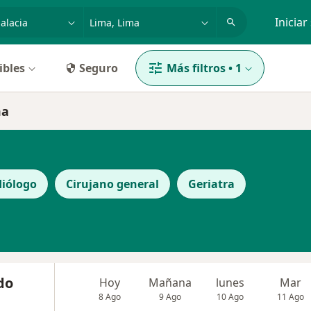
dad, enfermedad o nombre
p. ej. Lima
Iniciar
ibles
Seguro
Más filtros
•
1
ma
diólogo
Cirujano general
Geriatra
do
Hoy
Mañana
lunes
Mar
8 Ago
9 Ago
10 Ago
11 Ago