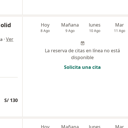
olid
Hoy
Mañana
lunes
Mar
8 Ago
9 Ago
10 Ago
11 Ago
·
Ver
ta
La reserva de citas en línea no está
disponible
Solicita una cita
S/ 130
Hoy
Mañana
lunes
Mar