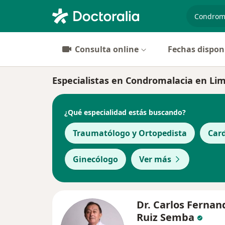
especiali
Consulta online
Fechas dispon
Especialistas en Condromalacia en Li
¿Qué especialidad estás buscando?
Traumatólogo y Ortopedista
Car
Ginecólogo
Ver más
Dr. Carlos Fernan
Ruiz Semba