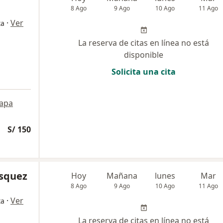
8 Ago
9 Ago
10 Ago
11 Ago
·
Ver
ta
La reserva de citas en línea no está
disponible
Solicita una cita
apa
S/ 150
asquez
Hoy
Mañana
lunes
Mar
8 Ago
9 Ago
10 Ago
11 Ago
·
Ver
ta
La reserva de citas en línea no está