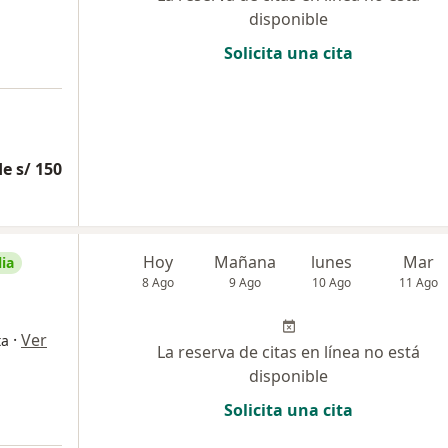
disponible
Solicita una cita
e s/ 150
Hoy
Mañana
lunes
Mar
ia
8 Ago
9 Ago
10 Ago
11 Ago
·
Ver
ta
La reserva de citas en línea no está
disponible
Solicita una cita