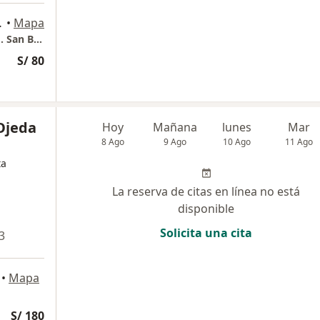
06, San Borja
•
Mapa
Consultorio Traumatológico "Parque Norte". San Borja
S/ 80
Ojeda
Hoy
Mañana
lunes
Mar
8 Ago
9 Ago
10 Ago
11 Ago
ta
La reserva de citas en línea no está
disponible
Solicita una cita
3
•
Mapa
S/ 180