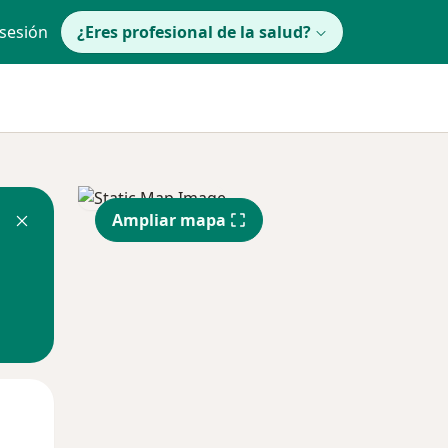
 sesión
¿Eres profesional de la salud?
Ampliar mapa
Mié
Jue
Vie
12 Ago
13 Ago
14 Ago