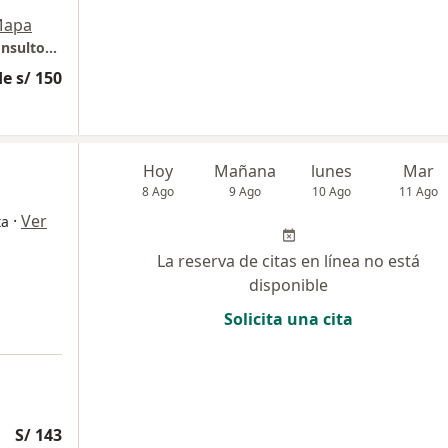
apa
Traumatología a tu alcance - Atención en Consultorio y Visita a Domicilio
e s/ 150
Hoy
Mañana
lunes
Mar
8 Ago
9 Ago
10 Ago
11 Ago
·
Ver
ta
La reserva de citas en línea no está
disponible
Solicita una cita
S/ 143