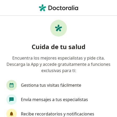
Men
Traumatólogo Y Ortopedista • Lima, Lima
Filtros
Seguro:
Cardif
Map
Traumatólogos y ortopedistas
Cuida de tu salud
recomendados de Cardif en Lima
Encuentra los mejores especialistas y pide cita.
Descarga la App y accede gratuitamente a funciones
exclusivas para ti:
Gestiona tus visitas fácilmente
Envía mensajes a tus especialistas
Dr. Fredy Palomino Palomino
·
Ver más
Traumatólogo y ortopedista
Recibe recordatorios y notificaciones