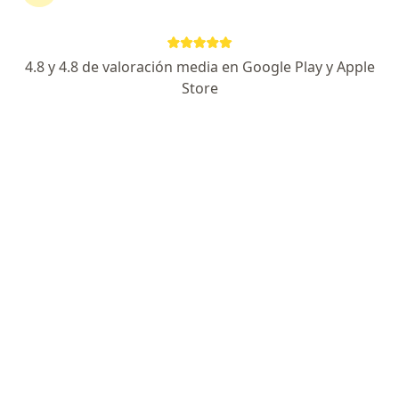
Av. Guardia Civil 333, San Borja
•
Mapa
Sanna Clínica San Borja
Acepta Cardif
4.8 y 4.8 de valoración media en Google Play y Apple
Visita Ortopedia y Traumatología
Precio sin especificar
Store
Este especialista no ofrece reserva de cita en línea en esta dirección.
Solicita una cita
Dr. Julian Eduardo Ruiz Anicama
Traumatólogo y ortopedista