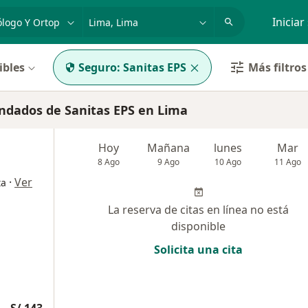
dad, enfermedad o nombre
p. ej. Lima
Iniciar
ibles
Seguro:
Sanitas EPS
Más filtros
ndados de Sanitas EPS en Lima
Hoy
Mañana
lunes
Mar
8 Ago
9 Ago
10 Ago
11 Ago
·
Ver
ta
La reserva de citas en línea no está
disponible
Solicita una cita