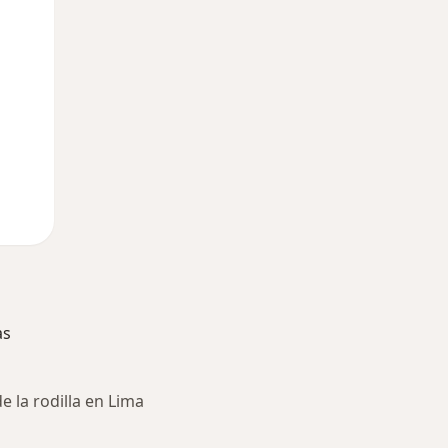
12 Ago
13 Ago
14 Ago
as
 la rodilla en Lima