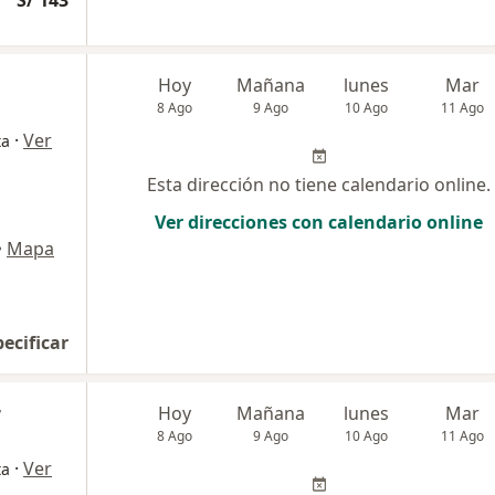
S/ 143
Hoy
Mañana
lunes
Mar
8 Ago
9 Ago
10 Ago
11 Ago
·
Ver
ta
Esta dirección no tiene calendario online.
Ver direcciones con calendario online
•
Mapa
pecificar
r
Hoy
Mañana
lunes
Mar
8 Ago
9 Ago
10 Ago
11 Ago
·
Ver
ta