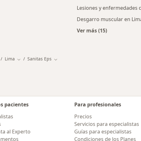
Lesiones y enfermedades d
Desgarro muscular en Lim
Ver más (15)
alistas de Sanitas EPS
Más en esta catego
Lima
Sanitas Eps
mbiar de ciudad
Cambiar de ciudad
Cambiar de ciudad
os pacientes
Para profesionales
listas
Precios
s
Servicios para especialistas
ta al Experto
Guías para especialistas
amentos
Condiciones de los Planes