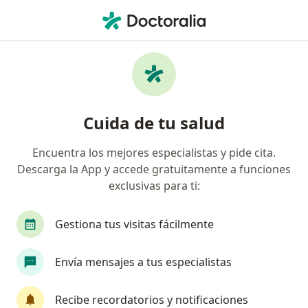
Men
Traumatólogo Y Ortopedista • Urb La Polvora, Lima, Lima
Filtros
Seguro
Mapa
Traumatólogos y ortopedistas en Urb La
Cuida de tu salud
Polvora, Lima
Encuentra los mejores especialistas y pide cita.
Descarga la App y accede gratuitamente a funciones
exclusivas para ti:
Gestiona tus visitas fácilmente
Envía mensajes a tus especialistas
Dr. Carlos Fernando Ruiz Semba
·
Ver más
Traumatólogo y ortopedista
Recibe recordatorios y notificaciones
20 opinión