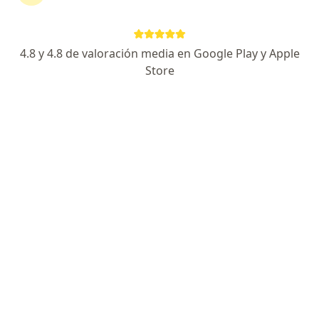
Avenida Arequipa 1676, Lince
•
Mapa
XANAmedic
4.8 y 4.8 de valoración media en Google Play y Apple
Consulta Especialista de Traumatologia
desde s/ 100
Store
Este especialista no ofrece reserva de cita en línea en esta dirección.
Solicita una cita
Dr. Henry A. Catacora Apaza
·
Ver más
Traumatólogo y ortopedista
142 opinión