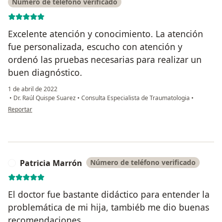
Número de teléfono verificado
Excelente atención y conocimiento. La atención
fue personalizada, escucho con atención y
ordenó las pruebas necesarias para realizar un
buen diagnóstico.
1 de abril de 2022
•
Dr. Raúl Quispe Suarez
•
Consulta Especialista de Traumatologia
•
en opinión del usuario Roberto José Casanova-Regis Albi
Reportar
Patricia Marrón
Número de teléfono verificado
P
El doctor fue bastante didáctico para entender la
problemática de mi hija, tambiéb me dio buenas
recomendaciones