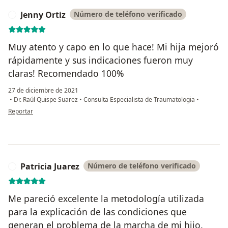
Jenny Ortiz
Número de teléfono verificado
J
Muy atento y capo en lo que hace! Mi hija mejoró
rápidamente y sus indicaciones fueron muy
claras! Recomendado 100%
27 de diciembre de 2021
•
Dr. Raúl Quispe Suarez
•
Consulta Especialista de Traumatologia
•
en opinión del usuario Jenny Ortiz
Reportar
Patricia Juarez
Número de teléfono verificado
P
Me pareció excelente la metodología utilizada
para la explicación de las condiciones que
generan el problema de la marcha de mi hijo.