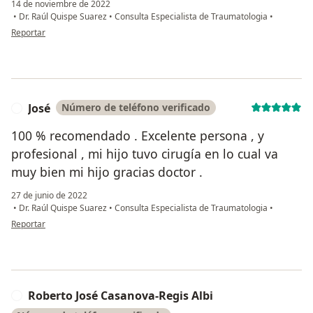
14 de noviembre de 2022
•
Dr. Raúl Quispe Suarez
•
Consulta Especialista de Traumatologia
•
en opinión del usuario Angela Villa
Reportar
José
Número de teléfono verificado
J
100 % recomendado . Excelente persona , y
profesional , mi hijo tuvo cirugía en lo cual va
muy bien mi hijo gracias doctor .
27 de junio de 2022
•
Dr. Raúl Quispe Suarez
•
Consulta Especialista de Traumatologia
•
en opinión del usuario José
Reportar
Roberto José Casanova-Regis Albi
R