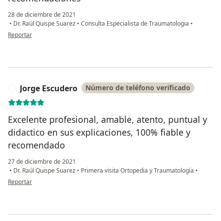
28 de diciembre de 2021
•
Dr. Raúl Quispe Suarez
•
Consulta Especialista de Traumatologia
•
en opinión del usuario Patricia Marrón
Reportar
Jorge Escudero
Número de teléfono verificado
J
Excelente profesional, amable, atento, puntual y
didactico en sus explicaciones, 100% fiable y
recomendado
27 de diciembre de 2021
•
Dr. Raúl Quispe Suarez
•
Primera visita Ortopedia y Traumatología
•
en opinión del usuario Jorge Escudero
Reportar