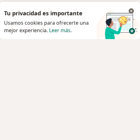
Tu privacidad es importante
Usamos cookies para ofrecerte una
mejor experiencia.
Leer más
.
Servicio
Privacidad y cookies
Política de privacidad para determinados
profesionales de la salud
Quiénes somos
Contacto
Empleos
Nuevas posiciones
Condiciones Generales de Contratación
Para los pacientes
Especialistas
Clínicas