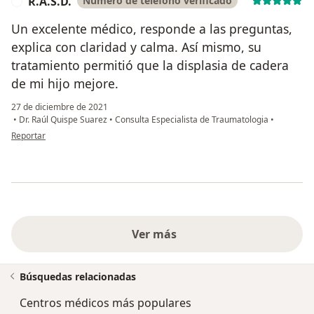
R.A.S.D.
Número de teléfono verificado
R
Un excelente médico, responde a las preguntas,
explica con claridad y calma. Así mismo, su
tratamiento permitió que la displasia de cadera
de mi hijo mejore.
27 de diciembre de 2021
•
Dr. Raúl Quispe Suarez
•
Consulta Especialista de Traumatologia
•
en opinión del usuario R.A.S.D.
Reportar
Ver más
Búsquedas relacionadas
Centros médicos más populares