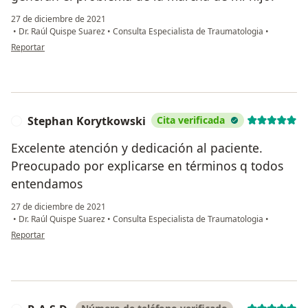
27 de diciembre de 2021
•
Dr. Raúl Quispe Suarez
•
Consulta Especialista de Traumatologia
•
en opinión del usuario Patricia Juarez
Reportar
Stephan Korytkowski
Cita verificada
S
Excelente atención y dedicación al paciente.
Preocupado por explicarse en términos q todos
entendamos
27 de diciembre de 2021
•
Dr. Raúl Quispe Suarez
•
Consulta Especialista de Traumatologia
•
en opinión del usuario Stephan Korytkowski
Reportar