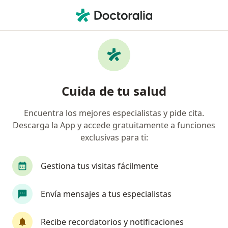
Men
Traumatólogo Y Ortopedista • Club Golf Los Incas, Lima, Lima
Filtros
Seguro
Mapa
Traumatólogos y ortopedistas en Club Golf
Cuida de tu salud
Los Incas, Lima
Encuentra los mejores especialistas y pide cita.
Descarga la App y accede gratuitamente a funciones
exclusivas para ti:
Gestiona tus visitas fácilmente
Envía mensajes a tus especialistas
Dr. Henry A. Catacora Apaza
·
Ver más
Traumatólogo y ortopedista
Recibe recordatorios y notificaciones
142 opinión