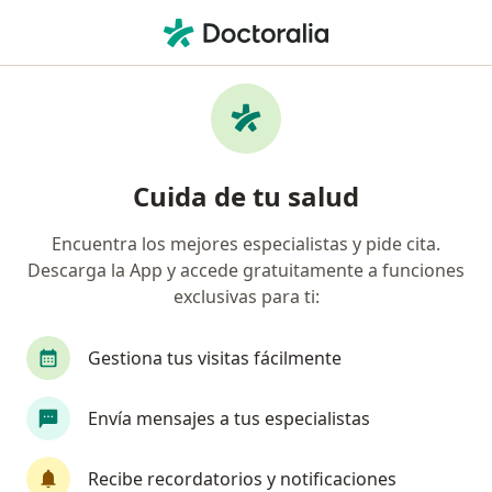
Men
Traumatólogo Y Ortopedista • Lima, Lima
Filtros
Seguro:
Rimac
Ma
Traumatólogos y ortopedistas
Cuida de tu salud
recomendados de Rimac en Lima
Encuentra los mejores especialistas y pide cita.
Descarga la App y accede gratuitamente a funciones
exclusivas para ti:
Gestiona tus visitas fácilmente
Envía mensajes a tus especialistas
Dr. Richar Abraham Requena Cornejo
·
Ver más
Traumatólogo y ortopedista
Recibe recordatorios y notificaciones
30 opinión