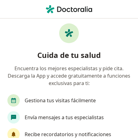
Men
Traumatólogo Y Ortopedista • La Castellana, Lima, Lima
Filtros
Seguro
Mapa
Traumatólogos y ortopedistas en La
Cuida de tu salud
Castellana, Lima
Encuentra los mejores especialistas y pide cita.
Descarga la App y accede gratuitamente a funciones
exclusivas para ti:
Gestiona tus visitas fácilmente
Envía mensajes a tus especialistas
Dr. Pablo Alejandro Ugarte Velarde
·
Ver más
Traumatólogo y ortopedista
Recibe recordatorios y notificaciones
124 opinión