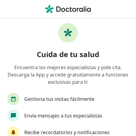
Men
Traumatólogo Y Ortopedista • Lima, Lima
Filtros
Seguro:
SEMEFA
M
Traumatólogos y ortopedistas
Cuida de tu salud
recomendados de SEMEFA en Lima
Encuentra los mejores especialistas y pide cita.
Descarga la App y accede gratuitamente a funciones
exclusivas para ti:
Gestiona tus visitas fácilmente
Envía mensajes a tus especialistas
Dr. Héctor Pando Sánchez
·
Ver más
Traumatólogo y ortopedista
Recibe recordatorios y notificaciones
11 opinión