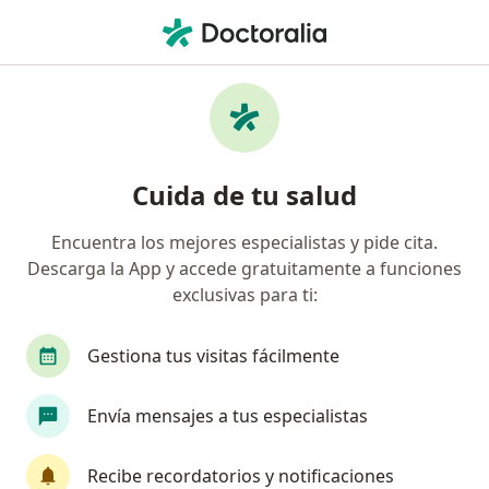
Men
Codo De Tenista O Epicondilitis • Lima, Lima
Filtros
• 1
Seguro
Mapa
Especialistas en Codo de tenista o
Cuida de tu salud
epicondilitis en Lima
Encuentra los mejores especialistas y pide cita.
Descarga la App y accede gratuitamente a funciones
¿Qué especialidad estás buscando?
exclusivas para ti:
Traumatólogo y Ortopedista
Fisioterapeuta
Gestiona tus visitas fácilmente
Envía mensajes a tus especialistas
Recibe recordatorios y notificaciones