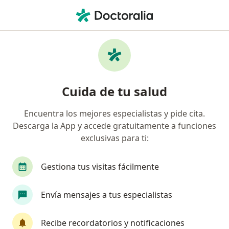
Men
Fractura • Lima, Lima
Filtros
• 1
Seguro
Mapa
Especialistas en Fractura en Lima
Cuida de tu salud
Encuentra los mejores especialistas y pide cita.
¿Qué especialidad estás buscando?
Descarga la App y accede gratuitamente a funciones
Traumatólogo y Ortopedista
Cirujano general
exclusivas para ti:
Gestiona tus visitas fácilmente
Envía mensajes a tus especialistas
Recibe recordatorios y notificaciones