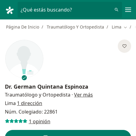
Men
¿Qué estás buscando?
Página De Inicio
Traumatólogo Y Ortopedista
Lima
Cambi
Dr.
German Quintana Espinoza
sobre las especial
Traumatólogo y Ortopedista
·
Ver más
Lima
1 dirección
Núm. Colegiado: 22861
1 opinión