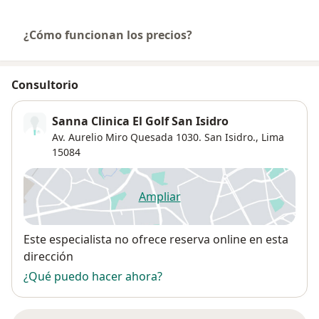
¿Cómo funcionan los precios?
Consultorio
Sanna Clinica El Golf San Isidro
Av. Aurelio Miro Quesada 1030. San Isidro.,
Lima
15084
Ampliar
se abre en una nueva pestañ
Disponibilidad
Este especialista no ofrece reserva online en esta
dirección
¿Qué puedo hacer ahora?