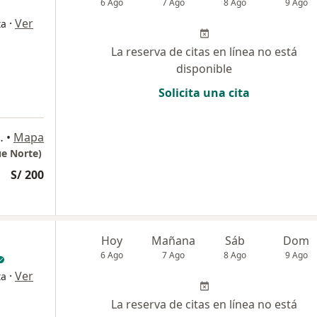
6 Ago
7 Ago
8 Ago
9 Ago
·
Ver
ta
La reserva de citas en línea no está
disponible
Solicita una cita
 1150, San Borja
•
Mapa
ue Norte)
S/ 200
Hoy
Mañana
Sáb
Dom
6 Ago
7 Ago
8 Ago
9 Ago
·
Ver
ta
La reserva de citas en línea no está