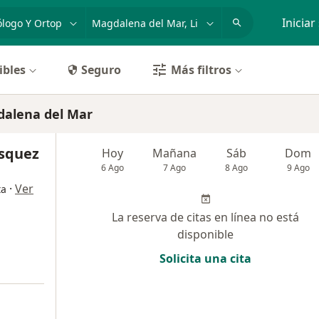
dad, enfermedad o nombre
p. ej. Lima
Iniciar
ibles
Seguro
Más filtros
dalena del Mar
asquez
Hoy
Mañana
Sáb
Dom
6 Ago
7 Ago
8 Ago
9 Ago
·
Ver
ta
La reserva de citas en línea no está
disponible
Solicita una cita