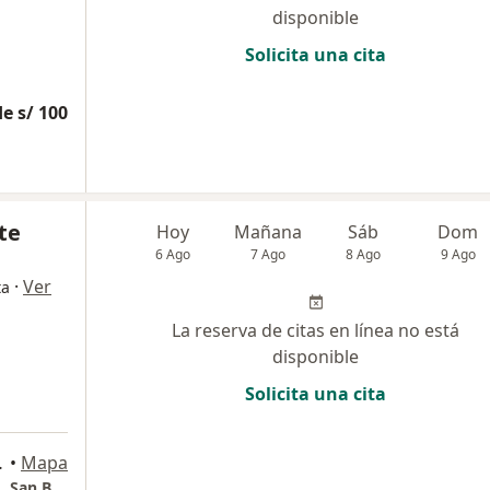
disponible
Solicita una cita
e s/ 100
te
Hoy
Mañana
Sáb
Dom
6 Ago
7 Ago
8 Ago
9 Ago
·
Ver
ta
La reserva de citas en línea no está
disponible
Solicita una cita
06, San Borja
•
Mapa
Consultorio Traumatológico "Parque Norte". San Borja