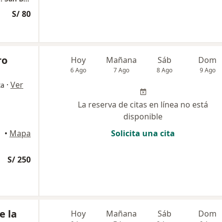
S/ 80
ro
Hoy
Mañana
Sáb
Dom
6 Ago
7 Ago
8 Ago
9 Ago
·
Ver
ta
La reserva de citas en línea no está
disponible
raflores
•
Mapa
Solicita una cita
S/ 250
e la
Hoy
Mañana
Sáb
Dom