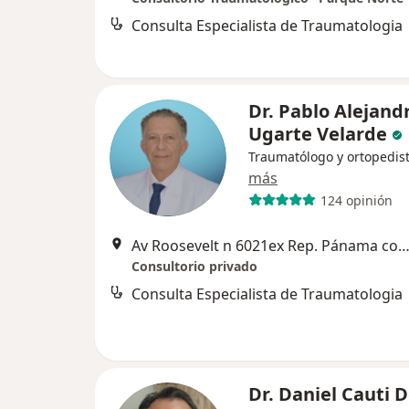
Consulta Especialista de Traumatologia
Dr. Pablo Alejand
Ugarte Velarde
Traumatólogo y ortopedis
más
124 opinión
Av Roosevelt n 6021ex Rep. Pánama con Av Ricardo Palma, Oficina 406 Edificio Roosevelt 6000, Mi
Consultorio privado
Consulta Especialista de Traumatologia
Dr. Daniel Cauti D