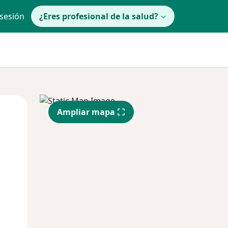
 sesión
¿Eres profesional de la salud?
lunes
Mar
Mié
Ampliar mapa
10 Ago
11 Ago
12 Ago