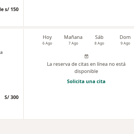
e s/ 150
Hoy
Mañana
Sáb
Dom
6 Ago
7 Ago
8 Ago
9 Ago
ta
La reserva de citas en línea no está
disponible
Solicita una cita
S/ 300