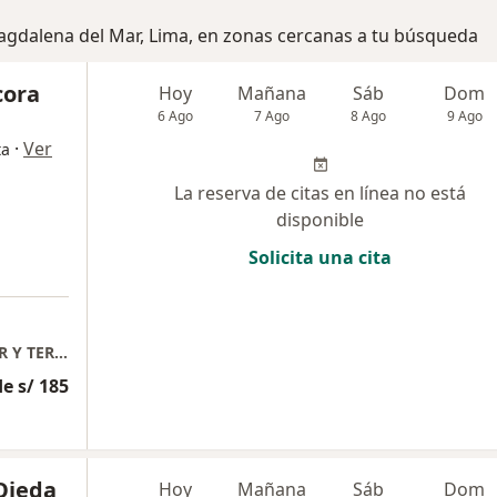
Magdalena del Mar, Lima, en zonas cercanas a tu búsqueda
cora
Hoy
Mañana
Sáb
Dom
6 Ago
7 Ago
8 Ago
9 Ago
·
Ver
ta
La reserva de citas en línea no está
disponible
Solicita una cita
ARTROMEDIC "CENTRO DE TERAPIA CELULAR Y TERAPIA DE ALTA GAMA EN TRAUMATOLOGIA"
e s/ 185
Ojeda
Hoy
Mañana
Sáb
Dom