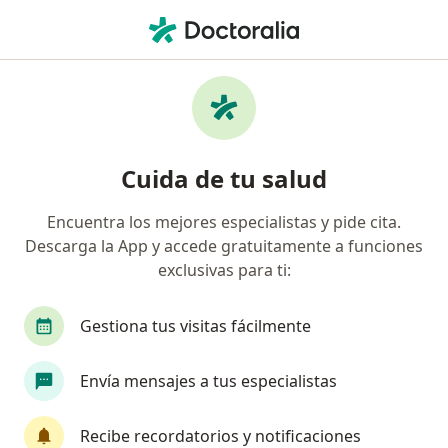
Men
Tendinopatia • Lima, Lima
Filtros
• 1
Seguro
Mapa
Especialistas en Tendinopatia en Lima
Cuida de tu salud
Encuentra los mejores especialistas y pide cita.
¿Qué especialidad estás buscando?
Descarga la App y accede gratuitamente a funciones
Traumatólogo y Ortopedista
Cardiólogo
G
exclusivas para ti:
Gestiona tus visitas fácilmente
Envía mensajes a tus especialistas
Recibe recordatorios y notificaciones