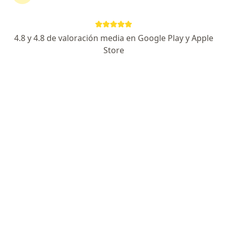
4.8 y 4.8 de valoración media en Google Play y Apple
Store
Ps Elizabeth Diaz
·
Ver más
Psicólogo
164 opinión
Dirección 1
Dirección 2
Dirección 3
Onlin
Calle Sideritas, Manzana T lote 16, segundo piso, Urbanización Rosario del Norte, Los Olivos
•
Mapa
Sede Lima Norte
Coaching personal
S/ 180
Este especialista no ofrece reserva de cita en línea en esta dirección.