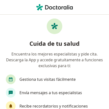
Men
Coaching Personal • Los Olivos, Lima
Filtros
• 1
Seguro
Mapa
Especialistas en Coaching personal Los
Cuida de tu salud
Olivos
Encuentra los mejores especialistas y pide cita.
Descarga la App y accede gratuitamente a funciones
¿Qué especialidad estás buscando?
exclusivas para ti:
Psicólogo
Psiquiatra
Ginecólogo
Gestiona tus visitas fácilmente
Terapeuta complementario
Neumólogo
Envía mensajes a tus especialistas
Ver más
Recibe recordatorios y notificaciones