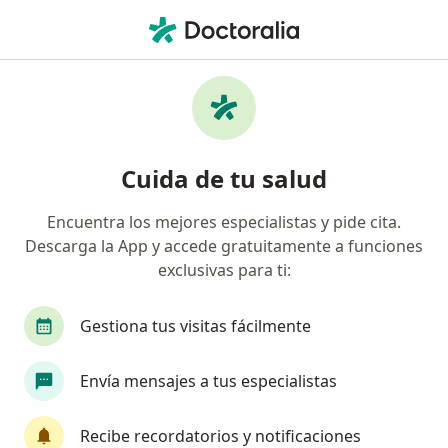
Men
¿Qué estás buscando?
Página De Inicio
Enfermedades
Duelo
Duelo - Información, expertos y
Cuida de tu salud
preguntas frecuentes
Encuentra los mejores especialistas y pide cita.
Descarga la App y accede gratuitamente a funciones
exclusivas para ti:
Información
Pregunta al Experto
Gestiona tus visitas fácilmente
Envía mensajes a tus especialistas
No descuides tu salud
Escoge la consulta online para empezar o continuar
Recibe recordatorios y notificaciones