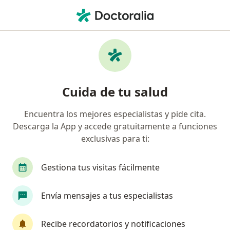
Men
Orientación Vocacional • Los Olivos, Lima
Filtros
• 1
Mapa
Especialistas en Orientación vocacional Los
Cuida de tu salud
Olivos
Encuentra los mejores especialistas y pide cita.
Descarga la App y accede gratuitamente a funciones
¿Qué especialidad estás buscando?
exclusivas para ti:
Psicólogo
Terapeuta complementario
Méd
Gestiona tus visitas fácilmente
Envía mensajes a tus especialistas
Recibe recordatorios y notificaciones