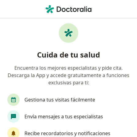
Men
Consulta Psicológica Individual • Surco, Lima
Filtros
• 1
Seguro
Mapa
Especialistas en Consulta Psicológica
Cuida de tu salud
Individual Surco
Encuentra los mejores especialistas y pide cita.
Descarga la App y accede gratuitamente a funciones
¿Qué especialidad estás buscando?
exclusivas para ti:
Psicólogo
Terapeuta complementario
Gestiona tus visitas fácilmente
Envía mensajes a tus especialistas
Recibe recordatorios y notificaciones