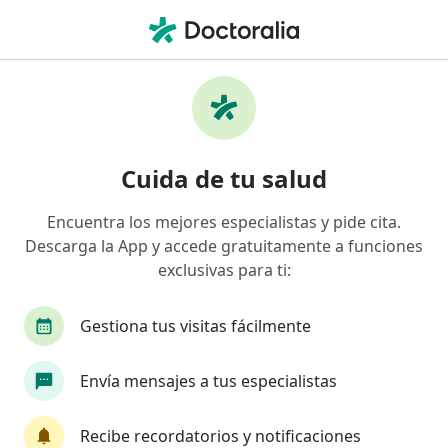
Men
Consulta Psicológica Familiar • Los Olivos, Lima
Filtros
• 1
Seguro
Mapa
Especialistas en Consulta Psicológica
Cuida de tu salud
Familiar Los Olivos
Encuentra los mejores especialistas y pide cita.
Descarga la App y accede gratuitamente a funciones
¿Qué especialidad estás buscando?
exclusivas para ti:
Psicólogo
Gestiona tus visitas fácilmente
Envía mensajes a tus especialistas
Recibe recordatorios y notificaciones