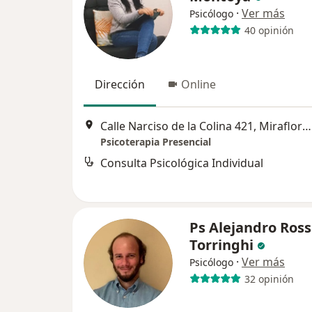
·
Ver más
Psicólogo
40 opinión
Dirección
Online
Calle Narciso de la Colina 421, Miraflores (alt. cdra. 53 Av. Paseo de la República), Miraflores
Psicoterapia Presencial
Consulta Psicológica Individual
Ps Alejandro Ross
Torringhi
·
Ver más
Psicólogo
32 opinión