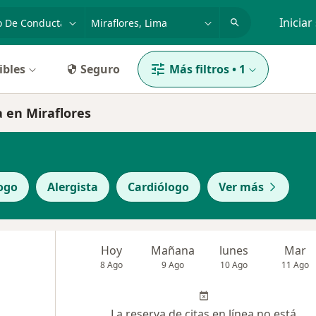
dad, enfermedad o nombre
p. ej. Lima
Iniciar
ibles
Seguro
Más filtros
•
1
a en Miraflores
ogo
Alergista
Cardiólogo
Ver más
Hoy
Mañana
lunes
Mar
8 Ago
9 Ago
10 Ago
11 Ago
La reserva de citas en línea no está