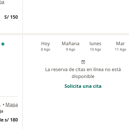
pa
S/ 150
Hoy
Mañana
lunes
Mar
8 Ago
9 Ago
10 Ago
11 Ago
La reserva de citas en línea no está
disponible
Solicita una cita
40, Miraflores
•
Mapa
ja
e s/ 180