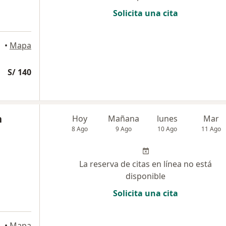
Solicita una cita
•
Mapa
S/ 140
n
Hoy
Mañana
lunes
Mar
8 Ago
9 Ago
10 Ago
11 Ago
La reserva de citas en línea no está
disponible
Solicita una cita
5, 5to piso., Miraflores
•
Mapa