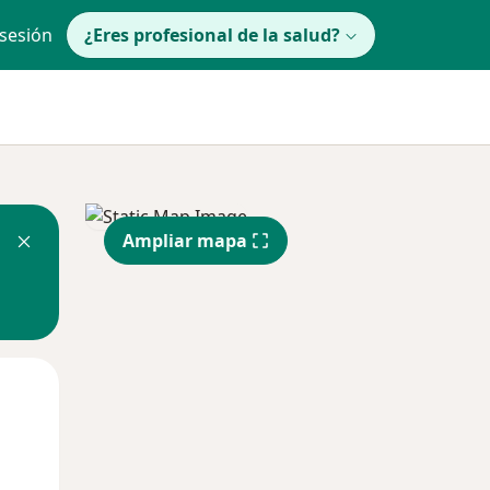
 sesión
¿Eres profesional de la salud?
Ampliar mapa
Mié
Jue
Vie
12 Ago
13 Ago
14 Ago