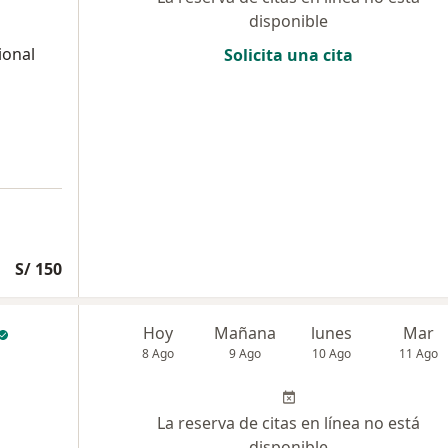
disponible
ional
Solicita una cita
S/ 150
Hoy
Mañana
lunes
Mar
8 Ago
9 Ago
10 Ago
11 Ago
La reserva de citas en línea no está
disponible