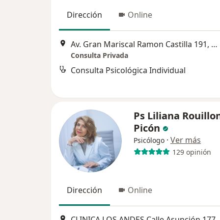
Dirección
Online
Av. Gran Mariscal Ramon Castilla 191, Miraflores
Consulta Privada
Consulta Psicológica Individual
Ps Liliana Rouillo
Picón
·
Ver más
Psicólogo
129 opinión
Dirección
Online
CLINICA LOS ANDES Calle Asunción 177 Consultorio 50