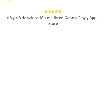
4.8 y 4.8 de valoración media en Google Play y Apple
Ps Sara Pamela Rodríguez Barrios
Store
·
Ver más
Psicólogo
30 opinión
Dirección
Online
Ca. Gral. Borgoño 431, Lima
•
Mapa
Psicóloga Sara Pamela Rodríguez Barrios
Consulta Psicológica Familiar
S/ 160
Este especialista no ofrece reserva de cita en línea en esta dirección.
Solicita una cita