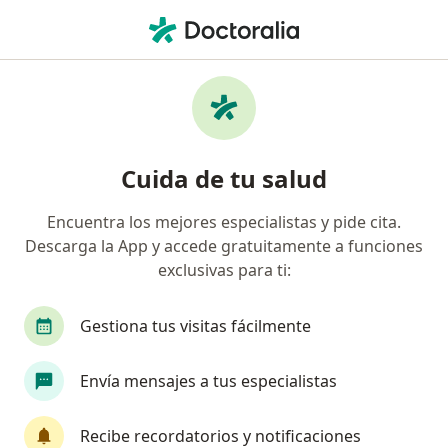
Men
Ansiedad • Miraflores, Lima
Filtros
• 1
Seguro
Mapa
Especialistas en Ansiedad en Miraflores
Cuida de tu salud
Encuentra los mejores especialistas y pide cita.
¿Qué especialidad estás buscando?
Descarga la App y accede gratuitamente a funciones
Psicólogo
Psiquiatra
exclusivas para ti:
Terapeuta complementario
Gestiona tus visitas fácilmente
Envía mensajes a tus especialistas
Recibe recordatorios y notificaciones