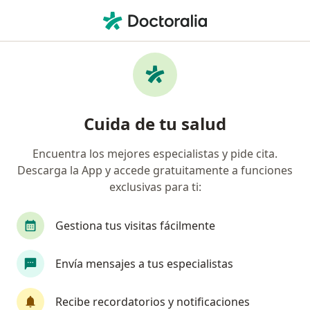
Men
Ataques De Pánico • Miraflores, Lima
Filtros
• 1
Seguro
Mapa
Especialistas en Ataques de pánico en
Cuida de tu salud
Miraflores
Encuentra los mejores especialistas y pide cita.
Descarga la App y accede gratuitamente a funciones
¿Qué especialidad estás buscando?
exclusivas para ti:
Psicólogo
Psiquiatra
Alergista
Patól
Gestiona tus visitas fácilmente
Envía mensajes a tus especialistas
Recibe recordatorios y notificaciones