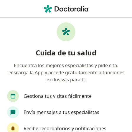
Men
¿Qué estás buscando?
Página De Inicio
Enfermedades
Comportamiento Suicida
Comportamiento suicida -
Cuida de tu salud
Información, expertos y
Encuentra los mejores especialistas y pide cita.
preguntas frecuentes
Descarga la App y accede gratuitamente a funciones
exclusivas para ti:
Gestiona tus visitas fácilmente
Información
Pregunta al Experto
Envía mensajes a tus especialistas
Recibe recordatorios y notificaciones