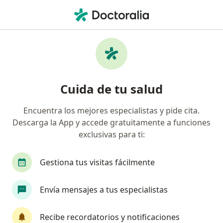
Men
¿Qué estás buscando?
Página De Inicio
Enfermedades
Fobia Social
Fobia social - Información,
Cuida de tu salud
expertos y preguntas frecuentes
Encuentra los mejores especialistas y pide cita.
Descarga la App y accede gratuitamente a funciones
exclusivas para ti:
Información
Pregunta al Experto
Gestiona tus visitas fácilmente
Envía mensajes a tus especialistas
No descuides tu salud
Escoge la consulta online para empezar o continuar
Recibe recordatorios y notificaciones