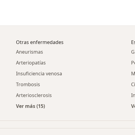
Otras enfermedades
E
Aneurismas
G
Arteriopatías
P
Insuficiencia venosa
M
Trombosis
C
Arteriosclerosis
I
Ver más (15)
V
a por ciudad
Más en esta categoría: Otras enfermedades