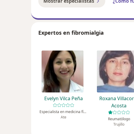
Mostrar especialistas
¿Cómo f
Expertos en fibromialgia
Evelyn Vilca Peña
Roxana Villaco
Acosta
Especialista en medicina física y rehabilitación
Ate
Reumatólogo
Trujillo