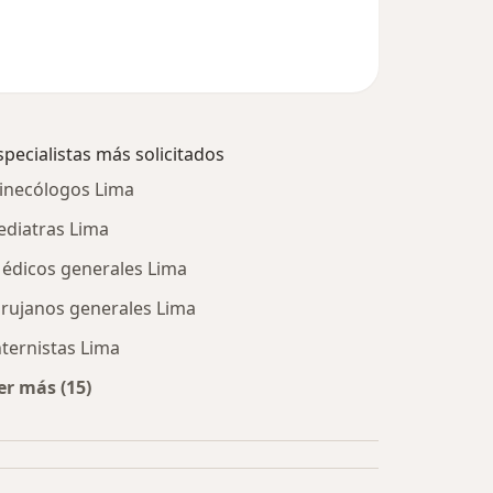
specialistas más solicitados
inecólogos Lima
ediatras Lima
édicos generales Lima
irujanos generales Lima
nternistas Lima
er más (15)
Más en esta categoría: Especialistas más solicitados