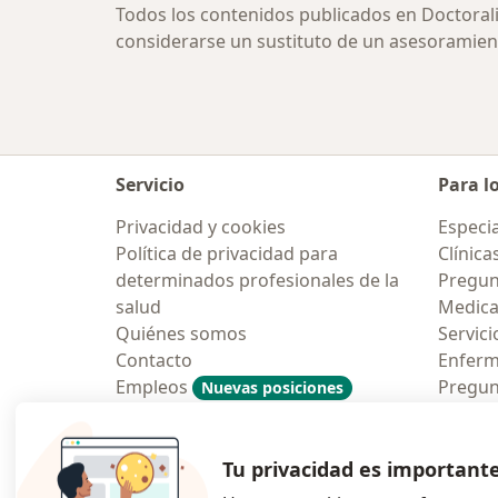
Todos los contenidos publicados en Doctoral
considerarse un sustituto de un asesoramien
Servicio
Para l
Privacidad y cookies
Especia
Política de privacidad para
Clínica
determinados profesionales de la
Pregun
salud
Medic
Quiénes somos
Servici
Contacto
Enfer
Empleos
Pregun
Nuevas posiciones
Condiciones Generales de
Aplicac
Contratación
Tu privacidad es important