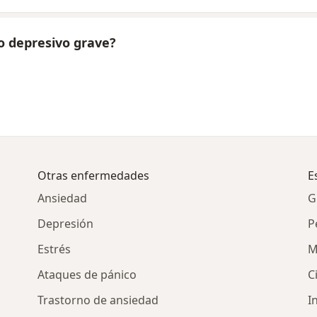
o depresivo grave?
Otras enfermedades
E
Ansiedad
G
Depresión
P
Estrés
M
Ataques de pánico
C
Trastorno de ansiedad
I