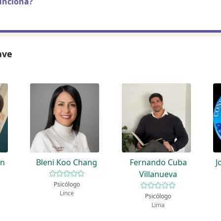
unciona?
ave
ón
Bleni Koo Chang
Fernando Cuba
J
Villanueva
Psicólogo
Lince
Psicólogo
Lima