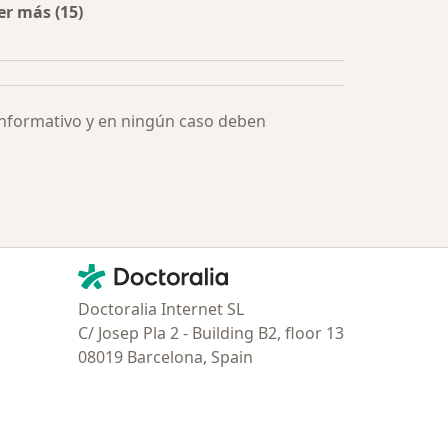
er más (15)
Más en esta categoría: Especialistas más solicitados
informativo y en ningún caso deben
Contacto
Doctoralia - Página de inicio
Doctoralia Internet SL
C/ Josep Pla 2 - Building B2, floor 13
08019 Barcelona, Spain