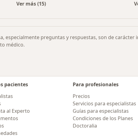
Ver más (15)
V
presivo grave por ciudad
Más en esta categoría: Otras enfermedades
ia, especialmente preguntas y respuestas, son de carácter 
to médico.
os pacientes
Para profesionales
listas
Precios
s
Servicios para especialistas
ta al Experto
Guías para especialistas
amentos
Condiciones de los Planes
os
Doctoralia
medades