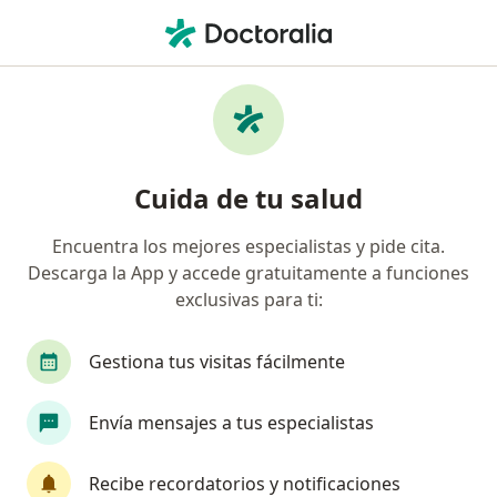
Men
Maltrato Psicológico Y Abandono Infantil • Miraflores, Lima
Filtros
• 1
Seguro
Mapa
Especialistas en Maltrato psicológico y
Cuida de tu salud
abandono infantil en Miraflores
Encuentra los mejores especialistas y pide cita.
Descarga la App y accede gratuitamente a funciones
¿Qué especialidad estás buscando?
exclusivas para ti:
Psicólogo
Terapeuta complementario
Gestiona tus visitas fácilmente
Envía mensajes a tus especialistas
Recibe recordatorios y notificaciones