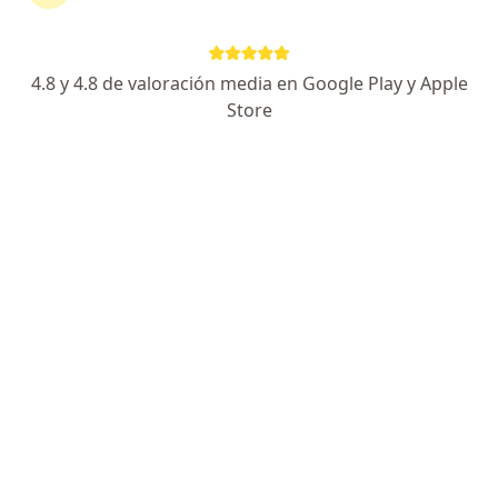
4.8 y 4.8 de valoración media en Google Play y Apple
Store
Ps Kasen Lee
·
Ver más
Psicólogo
74 opinión
Ansiedad, depresión y regulación emocional
Psicología clínica - UPC
Espacio seguro y sin juicios
Dirección
Online
Av. Reducto 861, Lima
•
Mapa
Consulta presencial
Consulta online
S/ 150
Este especialista no ofrece reserva de cita en línea en esta dirección.