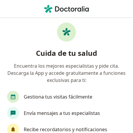
Men
Estrés • Miraflores, Lima
Filtros
• 1
Seguro
Mapa
Especialistas en Estrés en Miraflores
Cuida de tu salud
Encuentra los mejores especialistas y pide cita.
¿Qué especialidad estás buscando?
Descarga la App y accede gratuitamente a funciones
Psicólogo
Terapeuta complementario
exclusivas para ti:
Cardiólogo
Gestiona tus visitas fácilmente
Envía mensajes a tus especialistas
Recibe recordatorios y notificaciones