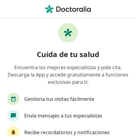
Men
Consulta Psicológica Familiar • Lima, Lima
Filtros
• 1
Seguro
Mapa
Especialistas en Consulta Psicológica
Cuida de tu salud
Familiar Lima
Encuentra los mejores especialistas y pide cita.
Descarga la App y accede gratuitamente a funciones
¿Qué especialidad estás buscando?
exclusivas para ti:
Psicólogo
Terapeuta complementario
Gestiona tus visitas fácilmente
Envía mensajes a tus especialistas
Recibe recordatorios y notificaciones