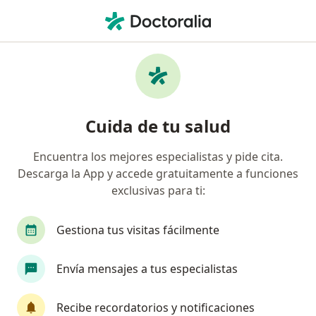
Men
¿Qué estás buscando?
Página De Inicio
Enfermedades
Alcoholismo
Alcoholismo - Información,
Cuida de tu salud
expertos y preguntas frecuentes
Encuentra los mejores especialistas y pide cita.
Descarga la App y accede gratuitamente a funciones
exclusivas para ti:
Información
Pregunta al Experto
Gestiona tus visitas fácilmente
Envía mensajes a tus especialistas
No descuides tu salud
Escoge la consulta online para empezar o continuar
Recibe recordatorios y notificaciones