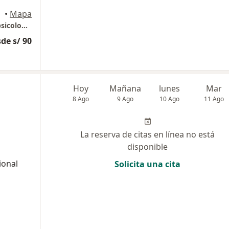
•
Mapa
Centro Especializado en Psicologia y Neuropsicología - CEPSY
de s/ 90
Hoy
Mañana
lunes
Mar
8 Ago
9 Ago
10 Ago
11 Ago
La reserva de citas en línea no está
disponible
ional
Solicita una cita