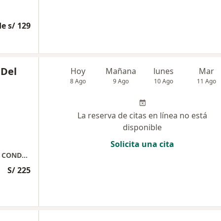
e s/ 129
 Del
Hoy
Mañana
lunes
Mar
8 Ago
9 Ago
10 Ago
11 Ago
La reserva de citas en línea no está
disponible
Solicita una cita
PSIQUIATRA - PSICOTERAPEUTA COGNITIVO CONDUCTUAL
S/ 225