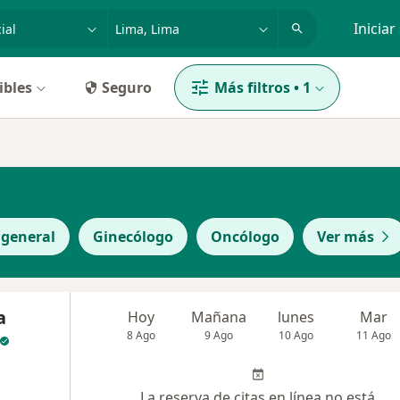
dad, enfermedad o nombre
p. ej. Lima
Iniciar
ibles
Seguro
Más filtros
•
1
 general
Ginecólogo
Oncólogo
Ver más
a
Hoy
Mañana
lunes
Mar
8 Ago
9 Ago
10 Ago
11 Ago
La reserva de citas en línea no está