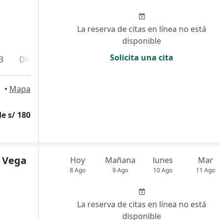
La reserva de citas en línea no está
disponible
Solicita una cita
3
Dirección 4
Dirección 5
Online
•
Mapa
e s/ 180
a Vega
Hoy
Mañana
lunes
Mar
8 Ago
9 Ago
10 Ago
11 Ago
La reserva de citas en línea no está
disponible