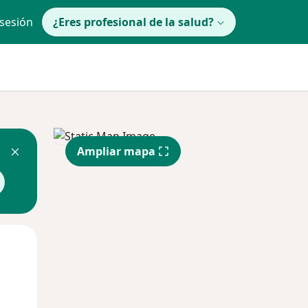
 sesión
¿Eres profesional de la salud?
Ampliar mapa
Mié
Jue
Vie
12 Ago
13 Ago
14 Ago