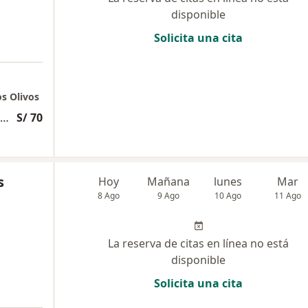
disponible
Solicita una cita
os Olivos
Evaluación psicólogica exhaustiva y profunda
S/ 70
s
Hoy
Mañana
lunes
Mar
8 Ago
9 Ago
10 Ago
11 Ago
La reserva de citas en línea no está
disponible
Solicita una cita