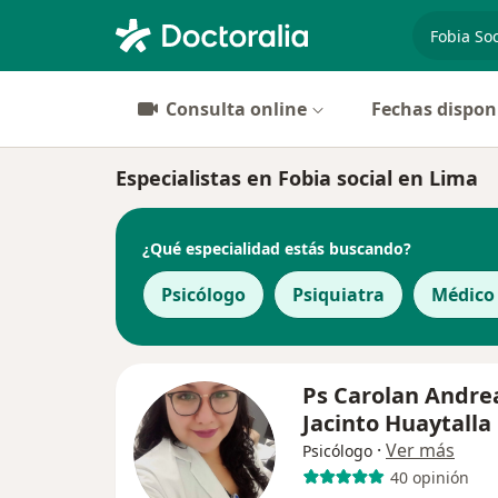
especiali
Consulta online
Fechas dispon
Especialistas en Fobia social en Lima
¿Qué especialidad estás buscando?
Psicólogo
Psiquiatra
Médico
Ps Carolan Andre
Jacinto Huaytalla
·
Ver más
Psicólogo
40 opinión