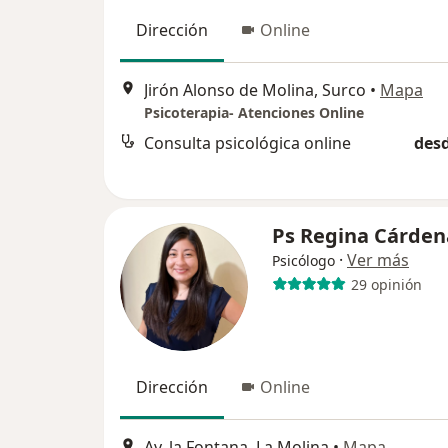
Dirección
Online
Jirón Alonso de Molina, Surco
•
Mapa
Psicoterapia- Atenciones Online
Consulta psicológica online
desd
Ps Regina Cárden
·
Ver más
Psicólogo
29 opinión
Dirección
Online
Av. la Fontana, La Molina
•
Mapa