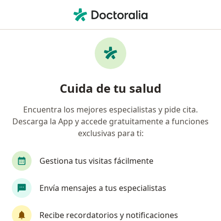
Men
Fobia Social • Surquillo, Lima
Filtros
• 1
Seguro
Mapa
Especialistas en Fobia social en Surquillo
Cuida de tu salud
Encuentra los mejores especialistas y pide cita.
¿Qué especialidad estás buscando?
Descarga la App y accede gratuitamente a funciones
Psicólogo
Psiquiatra
Anestesiólogo
C
exclusivas para ti:
Gestiona tus visitas fácilmente
Envía mensajes a tus especialistas
Recibe recordatorios y notificaciones