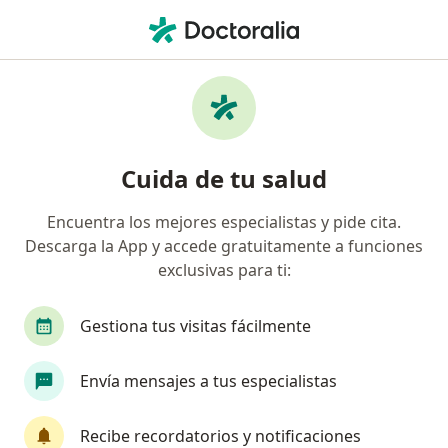
Men
Maltrato Psicológico Y Abandono Infantil • Lima, Lima
Filtros
• 1
Seguro
Mapa
Especialistas en Maltrato psicológico y
Cuida de tu salud
abandono infantil en Lima
Encuentra los mejores especialistas y pide cita.
Descarga la App y accede gratuitamente a funciones
¿Qué especialidad estás buscando?
exclusivas para ti:
Psicólogo
Terapeuta complementario
Ane
Gestiona tus visitas fácilmente
Envía mensajes a tus especialistas
Recibe recordatorios y notificaciones